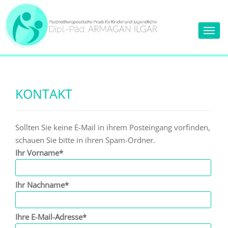
T
o
g
Dipl.-Päd. Armagan Ilgar – Sie finden wichtige Informationen über
g
mich und meine Praxis.
l
KONTAKT
e
n
a
Sollten Sie keine E-Mail in ihrem Posteingang vorfinden,
v
schauen Sie bitte in ihren Spam-Ordner.
i
Ihr Vorname*
g
a
Ihr Nachname*
t
i
o
Ihre E-Mail-Adresse*
n